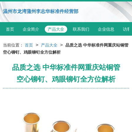
温州市龙湾蒲州李志华标准件经营部
首页
企业简介
产品大全
联系我们
企业信息
访客
>
>
当前位置：
首页
产品大全
品质之选 中华标准件网重庆站铜管
空心铆钉、鸡眼铆钉全方位解析
品质之选 中华标准件网重庆站铜管
空心铆钉、鸡眼铆钉全方位解析