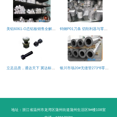
美铝6061-O态铝板销售全解析 价格、厂家与零售渠道一站式指南
钨钢P01刀条 切削利器与零售新选择
立足品质，通达天下 冀达标准件零售服务的专业与实践
银川市场20#无缝管273*8零售价格行情（供应商最新报价参考）
地址：浙江省温州市龙湾区蒲州街道蒲州生活区9#楼108室