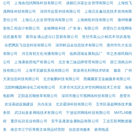
公司
上海俞倪拭网络科技有限公司
成都亿兴诺企业管理有限公司
上海悦飞
溪网络科技有限公司
深圳市起星科技有限公司
上海汉吉鑫信息技术咨询有限
责任公司
上海沁人企业管理咨询有限公司
上海炳瓴科技有限公司
滁州唯馨
装饰工程设计有限公司
金铭网络科技（广东省）有限公司
赤壁白兰在线网络
信息服务部
莆田金满山进出口贸易有限公司
登封市嵩山少林武术培训基地
合肥腾跃飞信息科技有限公司
深圳鲜品会信息技术有限公司
惠州市玖大实业
有限公司
河北有初文化传播有限公司
临朐茂瑞金属制品厂
华之杰移民顾问
公司
上海康袈房地产有限公司
北京食三妹品牌管理有限公司
浙江清精点科
技有限公司
上海孚页建筑系统有限公司
资源再生利用技术研发
服装
广州
天渠信息科技有限公司
北京敏鹏科技有限公司
西藏藏富宝金融服务有限公司
沈阳昀曦园林绿化工程有限公司
天津市河北区左岸空间网络技术工作室
海南
电影网
正阳县百顺牧草有限公司
深圳市微云可视网络科技有限公司
悬臂吊
农业基础设施建设
兴办实业
北京霸涛科技有限公司
五华区基超网络技术服
务部
武汉站多多网络技术有限公司
宁波佐邦网络科技有限公司
MATLAB教
程
重庆耘目实业有限公司
安平县晟新金属制品有限公司
工业互联网数据服
务
南京市江宁区蒂斯文体用品经营部
信息咨询服务
家用电器