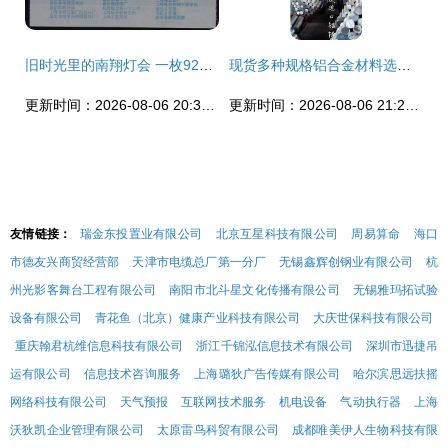
旧时光里的南翔灯会 一枚92年上海嘉宝菊灯联展门票的记忆
现货多种规格铝合金材料选择指南 6060、6061、6063及6063对比与采购建议
更新时间：2026-08-06 20:30:18
更新时间：2026-08-06 21:21:41
友情链接：
瑞金东投置业有限公司
北京互星科技有限公司
周易算命
海口
市德友兴商贸经营部
天津市电缆总厂第一分厂
无锡鑫辉创钢业有限公司
杭
州光影客舞台工程有限公司
南阳市北斗星文化传播有限公司
无锡雅玛拓试验
设备有限公司
青花鱼（北京）健康产业科技有限公司
大庆世保科技有限公司
重庆翰君杭维信息科技有限公司
浙江千锦泓信息技术有限公司
深圳市迅捷吊
运有限公司
信息技术咨询服务
上海璐狄广告传媒有限公司
哈尔滨思远扶摇
网络科技有限公司
天气预报
互联网技术服务
机电设备
气动执行器
上海
沃狄凯企业管理有限公司
太原雷鸟科贸有限公司
成都唯美伊人生物科技有限