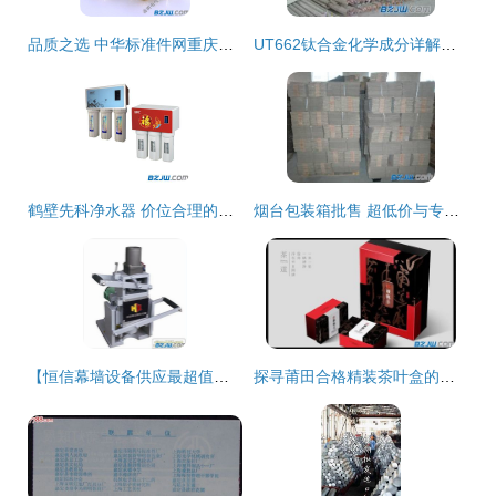
品质之选 中华标准件网重庆站铜管空心铆钉、鸡眼铆钉全方位解析
UT662钛合金化学成分详解与应用前景展望
鹤壁先科净水器 价位合理的健康饮水首选，玉燕厨卫门市部专业供应
烟台包装箱批售 超低价与专业品质完美结合
【恒信幕墙设备供应最超值的手提式背栓钻孔机:背栓钻孔机厂家】_恒信幕墙设备供应最超值的手提式背栓钻孔机:背栓钻孔机厂家价格_恒信幕墙设备供应最超值的手提式背栓钻孔机:背栓钻孔机厂家厂家-到中华标准件网
探寻莆田合格精装茶叶盒的采购之道