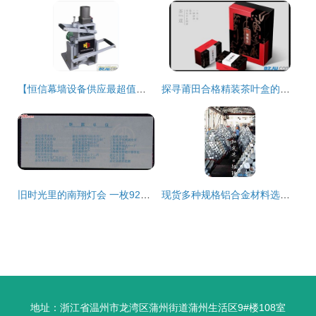
【恒信幕墙设备供应最超值的手提式背栓钻孔机:背栓钻孔机厂家】_恒信幕墙设备供应最超值的手提式背栓钻孔机:背栓钻孔机厂家价格_恒信幕墙设备供应最超值的手提式背栓钻孔机:背栓钻孔机厂家厂家-到中华标准件网
探寻莆田合格精装茶叶盒的采购之道
旧时光里的南翔灯会 一枚92年上海嘉宝菊灯联展门票的记忆
现货多种规格铝合金材料选择指南 6060、6061、6063及6063对比与采购建议
地址：浙江省温州市龙湾区蒲州街道蒲州生活区9#楼108室