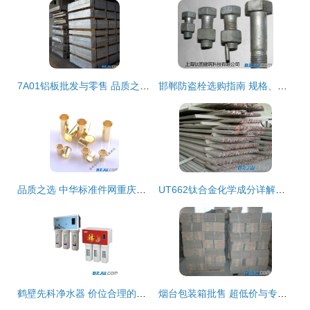
7A01铝板批发与零售 品质之选，尽在中华标准件网
邯郸防盗栓选购指南 规格、价格与安装全解析——中华标准件网邯郸站推荐
品质之选 中华标准件网重庆站铜管空心铆钉、鸡眼铆钉全方位解析
UT662钛合金化学成分详解与应用前景展望
鹤壁先科净水器 价位合理的健康饮水首选，玉燕厨卫门市部专业供应
烟台包装箱批售 超低价与专业品质完美结合