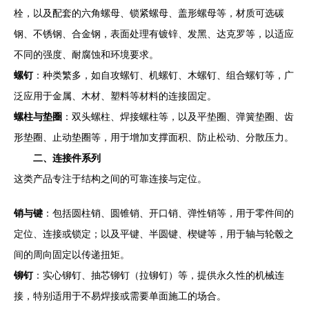
栓，以及配套的六角螺母、锁紧螺母、盖形螺母等，材质可选碳
钢、不锈钢、合金钢，表面处理有镀锌、发黑、达克罗等，以适应
不同的强度、耐腐蚀和环境要求。
螺钉
：种类繁多，如自攻螺钉、机螺钉、木螺钉、组合螺钉等，广
泛应用于金属、木材、塑料等材料的连接固定。
螺柱与垫圈
：双头螺柱、焊接螺柱等，以及平垫圈、弹簧垫圈、齿
形垫圈、止动垫圈等，用于增加支撑面积、防止松动、分散压力。
二、连接件系列
这类产品专注于结构之间的可靠连接与定位。
销与键
：包括圆柱销、圆锥销、开口销、弹性销等，用于零件间的
定位、连接或锁定；以及平键、半圆键、楔键等，用于轴与轮毂之
间的周向固定以传递扭矩。
铆钉
：实心铆钉、抽芯铆钉（拉铆钉）等，提供永久性的机械连
接，特别适用于不易焊接或需要单面施工的场合。